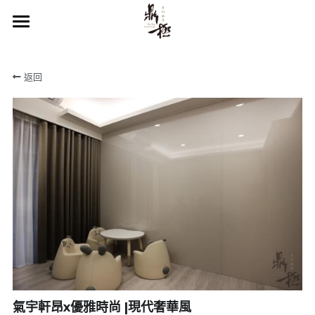
×
部落格分類
首頁
返回
所有博客分類
關於鼎極
空間設計
服務項目
裝修篇
作品欣賞
裝修知識庫
服務流程
聯絡我們
氣宇軒昂x優雅時尚 |現代奢華風