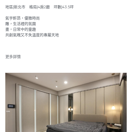
地區|新北市 格局|4房2廳 坪數|43.5坪
氣宇軒昂，優雅時尚
雕，生活裡的氛圍
畫，日常中的童趣
共創氣魄又不失溫度的專屬天地
更多詳情