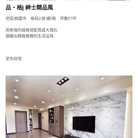
品‧格| 紳士精品風
地區|桃園市 格局|2房1廳1衛 坪數|17坪
用俐落的線條搭配質感大理石
描繪出精緻典雅的生活品味
更多詳情