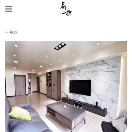
×
部落格分類
首頁
返回
所有博客分類
關於鼎極
空間設計
服務項目
裝修篇
作品欣賞
裝修知識庫
服務流程
聯絡我們