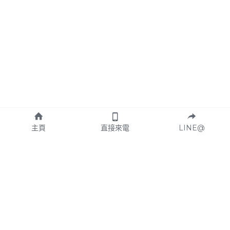
主頁
直接來電
LINE@
鼎極給您最頂級的鼎極服務