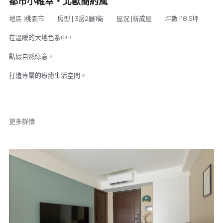
都市小確幸‧北歐簡約風
地區 |桃園市 房型 | 3房2廳1衛 屋況 |新成屋 坪數 |18.5坪
在溫暖的大地色系中，
點綴自然綠意，
打造專屬的療癒生活空間。
更多詳情