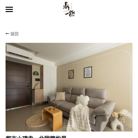
×
部落格分類
首頁
返回
所有博客分類
關於鼎極
空間設計
服務項目
裝修篇
作品欣賞
裝修知識庫
服務流程
聯絡我們