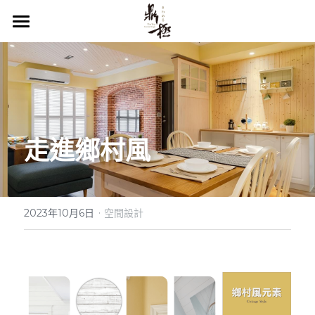
首頁
關於鼎極
服務項目
走進鄉村風
作品欣賞
裝修知識庫
·
服務流程
2023年10月6日
空間設計
聯絡我們