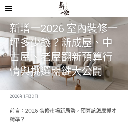
首頁
新增一2026 室內裝修一
關於鼎極
坪多少錢？新成屋、中
服務項目
古屋、老屋翻新預算行
作品欣賞
情與挑選關鍵大公開
裝修知識庫
服務流程
2026年1月30日
聯絡我們
前言：2026 裝修市場新局勢，預算該怎麼抓才
精準？